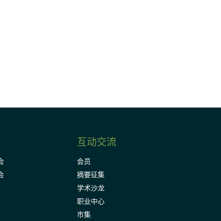
请加入我们的邮件列表，了解DIA的观
Subscribe
互动交流
会
会员
会
摘要征集
学术沙龙
职业中心
市集