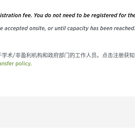
istration fee. You do not need to be registered for th
be accepted onsite, or until capacity has been reached
于学术/非盈利机构和政府部门的工作人员。点击注册获
nsfer policy.