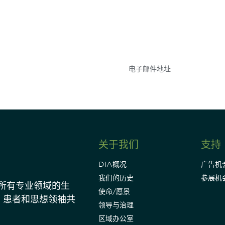
参与
不要错失任何机会——
点和事件。
关于我们
支持
DIA概况
广告机
我们的历史
参展机
动所有专业领域的生
使命/愿景
、患者和思想领袖共
领导与治理
区域办公室