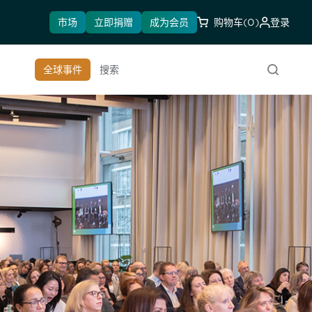
市场
立即捐赠
成为会员
购物车
(0)
登录
全球事件
搜索