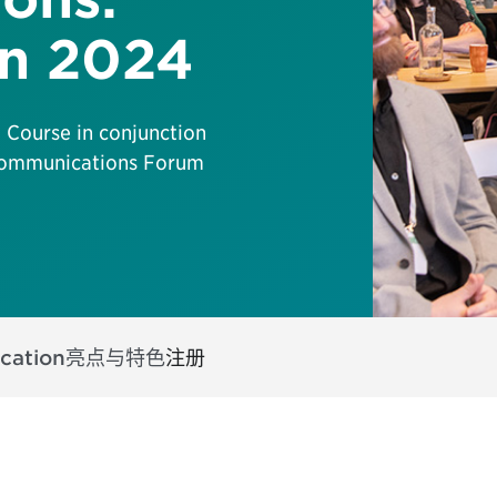
in 2024
t Course in conjunction
c Communications Forum
cation
亮点与特色
注册