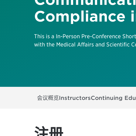
Compliance 
This is a In-Person Pre-Conference Shor
with the Medical Affairs and Scientifi
会议概览
Instructors
Continuing Edu
注册