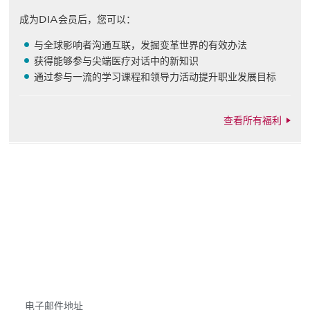
成为DIA会员后，您可以：
与全球影响者沟通互联，发掘变革世界的有效办法
获得能够参与尖端医疗对话中的新知识
通过参与一流的学习课程和领导力活动提升职业发展目标
查看所有福利
获得信息并保持参与
不要错失任何机会——请加入我们的邮件列表，了
解DIA的观点和事件。
Subscribe