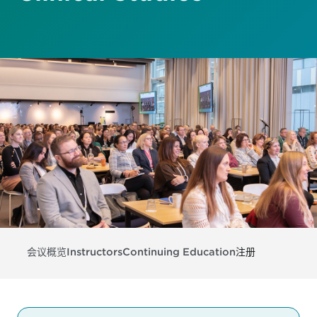
会议概览
Instructors
Continuing Education
注册