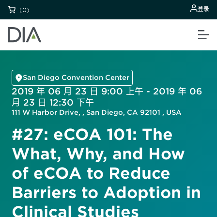
登录
(0)
San Diego Convention Center
2019 年 06 月 23 日 9:00 上午 - 2019 年 06
月 23 日 12:30 下午
111 W Harbor Drive, , San Diego, CA 92101 , USA
#27: eCOA 101: The
What, Why, and How
of eCOA to Reduce
Barriers to Adoption in
Clinical Studies