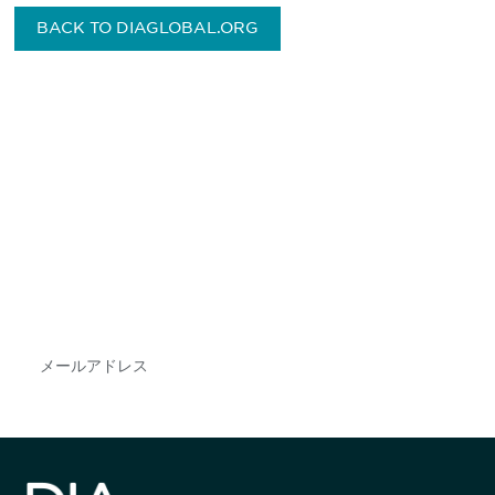
BACK TO DIAGLOBAL.ORG
最新情報や機会を逃さない
で
DIAのメールを購読すれば、常に最新の業界情報
やイベント情報を得ることができます。
Subscribe