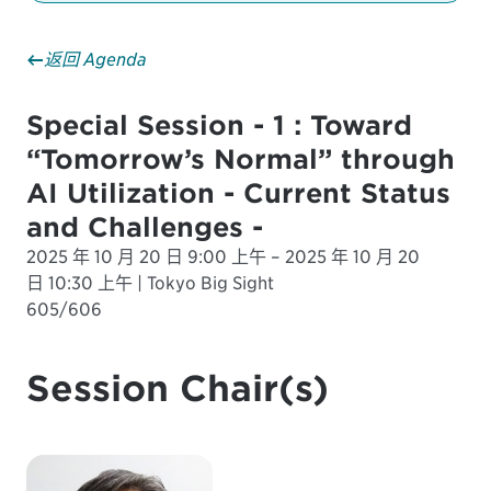
返回 Agenda
Special Session - 1 : Toward
“Tomorrow’s Normal” through
AI Utilization - Current Status
and Challenges -
2025 年 10 月 20 日 9:00 上午 – 2025 年 10 月 20
日 10:30 上午 | Tokyo Big Sight
605/606
Session Chair(s)