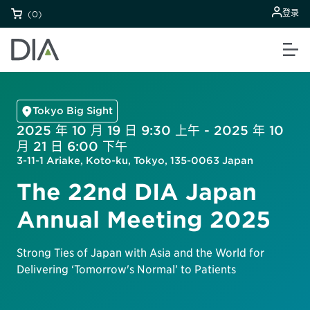
登录
(0)
Tokyo Big Sight
2025 年 10 月 19 日 9:30 上午 - 2025 年 10
月 21 日 6:00 下午
3-11-1 Ariake, Koto-ku, Tokyo, 135-0063 Japan
The 22nd DIA Japan
Annual Meeting 2025
Strong Ties of Japan with Asia and the World for
Delivering ‘Tomorrow's Normal’ to Patients