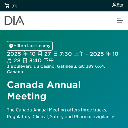
登录
(0)
Hilton Lac-Leamy
2025 年 10 月 27 日 7:30 上午 - 2025 年 10
月 28 日 3:40 下午
3 Boulevard du Casino, Gatineau, QC J8Y 6X4,
Canada
Canada Annual
Meeting
The Canada Annual Meeting offers three tracks,
Regulatory, Clinical, Safety and Pharmacovigilance!