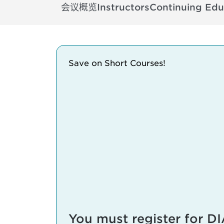
会议概览
Instructors
Continuing Edu
Save on Short Courses!
You must register for DI