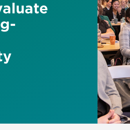
valuate
ug-
ty