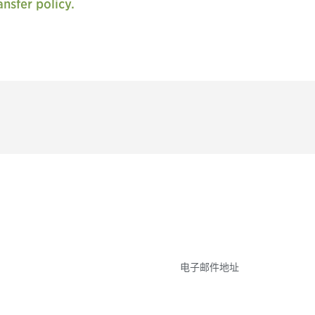
nsfer policy.
参与
不要错失任何机会——
点和事件。