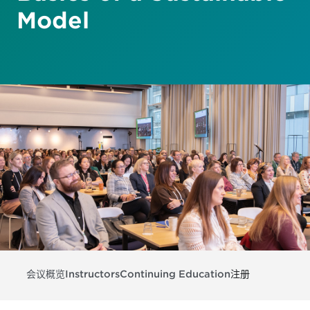
Model
会议概览
Instructors
Continuing Education
注册