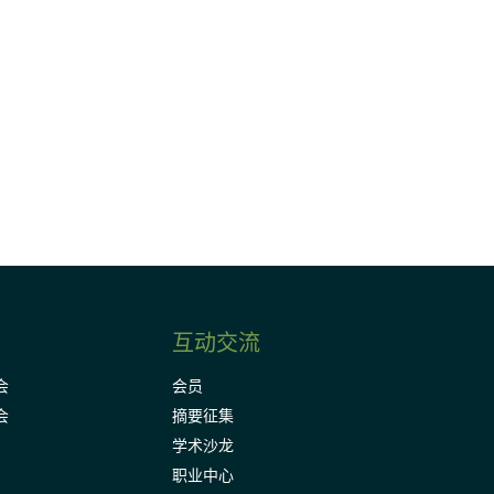
请加入我们的邮件列表，了解DIA的观
Subscribe
互动交流
会
会员
会
摘要征集
学术沙龙
职业中心