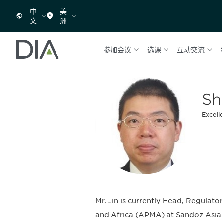
中
美
文
洲
参加会议
选课
互动交流
Sh
Excell
Mr. Jin is currently Head, Regulat
and Africa (APMA) at Sandoz Asia P