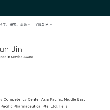
科学、研究、资源
了解DIA
un Jin
ence in Service Award
ory Competency Center Asia Pacific, Middle East
acific Pharmaceutical Pte. Ltd. He is