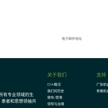
参与
不要错失任何机会——
点和事件。
关于我们
支持
DIA概况
广告机
我们的历史
参展机
动所有专业领域的生
使命/愿景
、患者和思想领袖共
领导与治理