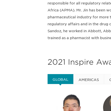
responsible for all regulatory relat
Africa (APMA). Mr. Jin has been wor
pharmaceutical industry for more t
regulatory affairs and in the drug 
Sandoz, he worked in Abbott, AbbVi
trained as a pharmacist with busin
2021 Inspire Aw
GLOBAL
AMERICAS