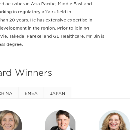
ed activities in Asia Pacific, Middle East and
king in regulatory affairs field in
han 20 years. He has extensive expertise in
development in the region. Prior to joining
e, Takeda, Parexel and GE Healthcare. Mr. Jin is
ess degree.
ard Winners
CHINA
EMEA
JAPAN