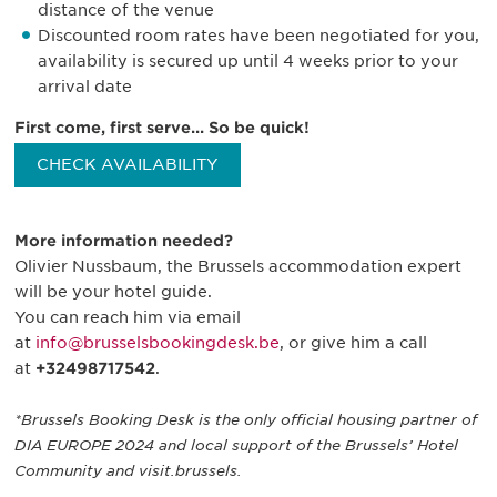
distance of the venue
Discounted room rates have been negotiated for you,
availability is secured up until 4 weeks prior to your
arrival date
First come, first serve... So be quick!
CHECK AVAILABILITY
More information needed?
Olivier Nussbaum, the Brussels accommodation expert
will be your hotel guide.
You can reach him via email
at
info@brusselsbookingdesk.be
, or give him a call
at
+32498717542
.
*Brussels Booking Desk is the only official housing partner of
DIA EUROPE 2024 and local support of the Brussels’ Hotel
Community and visit.brussels.