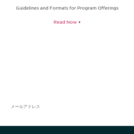
Guidelines and Formats for Program Offerings
Read Now
最新情報や機会を逃さない
で
DIAのメールを購読すれば、常に最新の業界情報
やイベント情報を得ることができます。
Subscribe