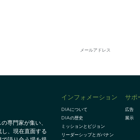
会を逃さな
DIAのメールを購読
情報を得ることができ
インフォメーション
サポ
DIAについて
広告
DIAの歴史
展示
スの専門家が集い、
ミッションとビジョン
流し、現在直面する
リーダーシップとガバナン
境で語り合う場を提