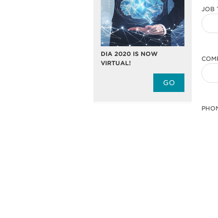
JOB 
DIA 2020 IS NOW
COM
VIRTUAL!
GO
PHO