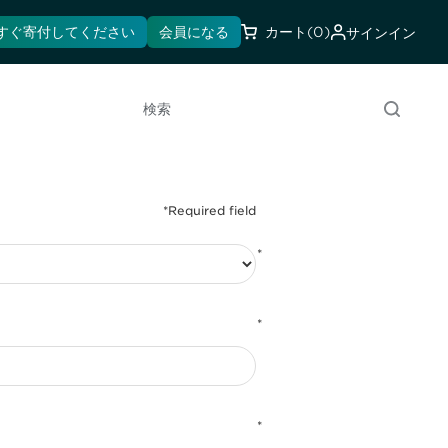
すぐ寄付してください
会員になる
カート
(0)
サインイン
検索
*
*
*