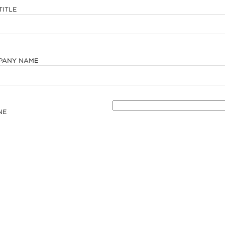
TITLE
PANY NAME
NE