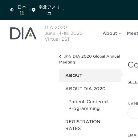
日本
南北アメリ
語
カ
DIA 2020
June 14-18, 2020
About
Meet
Virtual EST
戻る DIA 2020 Global Annual
Meeting
Co
ABOUT
SELE
ABOUT DIA 2020
Patient-Centered
NAM
Programming
REGISTRATION
RATES
EMAI