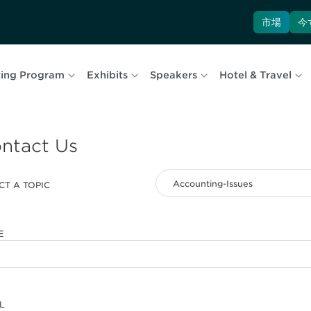
市場
今
ing Program
Exhibits
Speakers
Hotel & Travel
ntact Us
CT A TOPIC
E
L