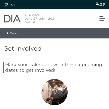
登录
(0)
DIA 2021
June 27-July 1, 2021
Virtual
Menu
Get Involved
Mark your calendars with these upcoming
dates to get involved!