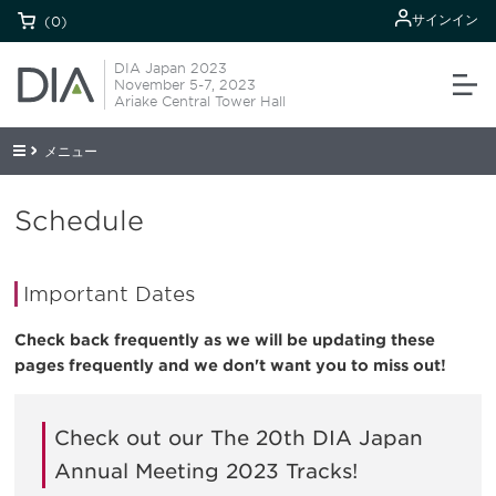
サインイン
(0)
DIA Japan 2023
November 5-7, 2023
Ariake Central Tower Hall
メニュー
Schedule
Important Dates
Check back frequently as we will be updating these
pages frequently and we don't want you to miss out!
Check out our The 20th DIA Japan
Annual Meeting 2023 Tracks!