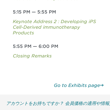
5:15 PM
—
5:55 PM
Keynote Address 2 : Developing iPS
Cell-Derived immunotherapy
Products
5:55 PM
—
6:00 PM
Closing Remarks
Go to Exhibits page
アカウントをお持ちですか？ 会員価格の適用や情