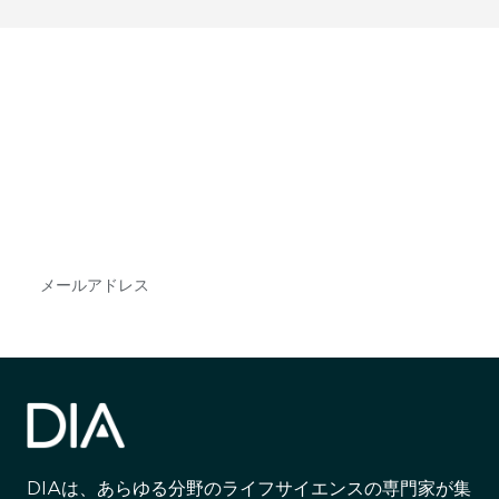
最新情報や機会を逃さない
で
DIAのメールを購読すれば、常に最新の業界情報
やイベント情報を得ることができます。
Subscribe
DIAは、あらゆる分野のライフサイエンスの専門家が集