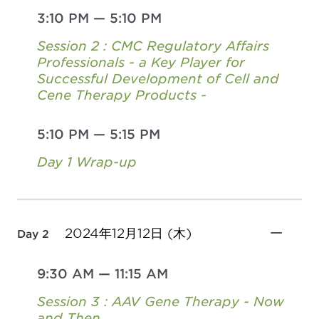
3:10 PM
—
5:10 PM
Session 2 : CMC Regulatory Affairs
Professionals - a Key Player for
Successful Development of Cell and
Cene Therapy Products -
5:10 PM
—
5:15 PM
Day 1 Wrap-up
2024年12月12日 (木)
Day 2
9:30 AM
—
11:15 AM
Session 3 : AAV Gene Therapy - Now
and Then