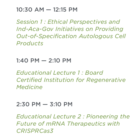
10:30 AM
—
12:15 PM
Session 1 : Ethical Perspectives and
Ind-Aca-Gov Initiatives on Providing
Out-of-Specification Autologous Cell
Products
1:40 PM
—
2:10 PM
Educational Lecture 1 : Board
Certified Institution for Regenerative
Medicine
2:30 PM
—
3:10 PM
Educational Lecture 2 : Pioneering the
Future of mRNA Therapeutics with
CRISPRCas3