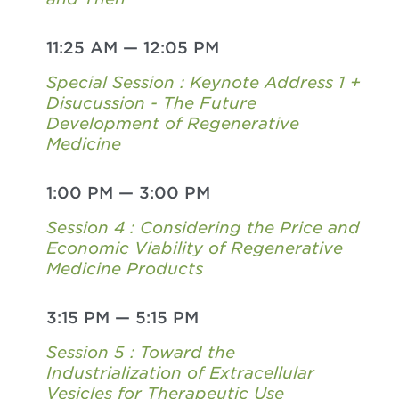
11:25 AM
—
12:05 PM
Special Session : Keynote Address 1 +
Disucussion - The Future
Development of Regenerative
Medicine
1:00 PM
—
3:00 PM
Session 4 : Considering the Price and
Economic Viability of Regenerative
Medicine Products
3:15 PM
—
5:15 PM
Session 5 : Toward the
Industrialization of Extracellular
Vesicles for Therapeutic Use