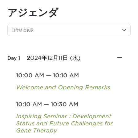
アジェンダ
日付順に表示
2024年12月11日 (水)
Day 1
10:00 AM
—
10:10 AM
Welcome and Opening Remarks
10:10 AM
—
10:30 AM
Inspiring Seminar : Development
Status and Future Challenges for
Gene Therapy