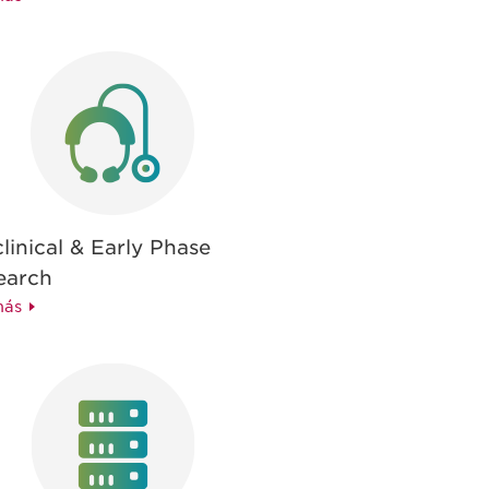
linical & Early Phase
earch
más