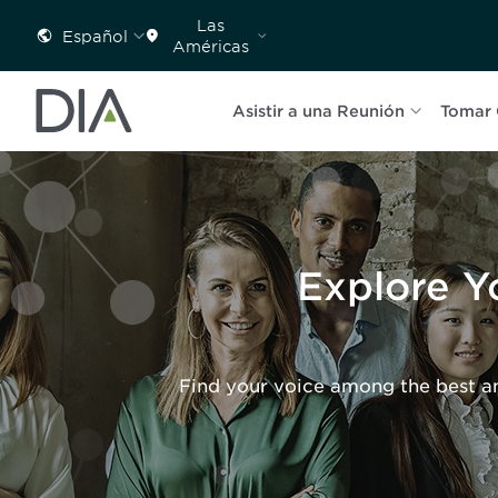
Las
Español
Américas
Asistir a una Reunión
Tomar 
Explore Yo
Find your voice among the best an