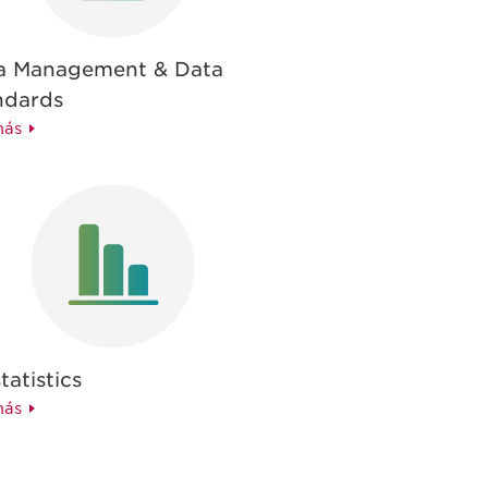
a Management & Data
ndards
más
tatistics
más