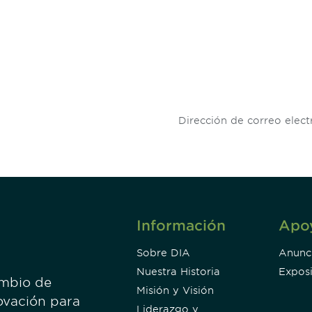
 and
Don't miss an opport
stay up to date on 
.
Información
Apo
Sobre DIA
Anunc
Nuestra Historia
Exposi
ambio de
Misión y Visión
ovación para
Liderazgo y