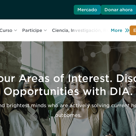
Mercado
Donar ahora
Curso
Participe
Ciencia, Investigación, Recursos
More
C
E
ur Areas of Interest. Di
Opportunities with DIA.
d brightest minds who are actively solving current he
outcomes.