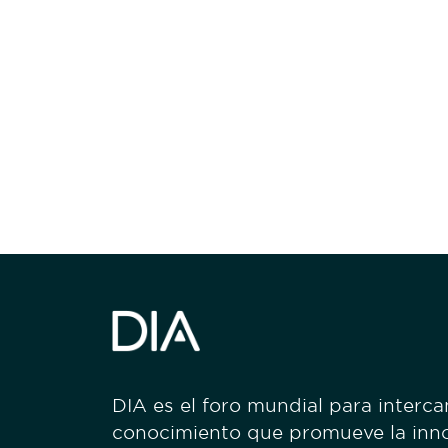
Be informed
stay engaged
DIA es el foro mundial para interc
conocimiento que promueve la inn