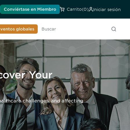
Conviértase en Miembro
Carrito
(0)
Iniciar sesión
onozca a la DIA
ventos globales
Buscar
scover Your
althcare challenges, and affecting