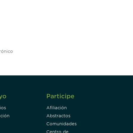
unity - join our mailing list to
DIA insights and events.
Subscribe
yo
Participe
ios
Afiliación
ción
Abstractos
Comunidades
Centro de