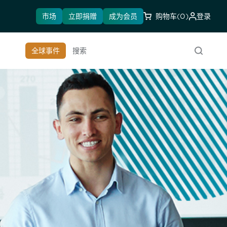
市场
立即捐赠
成为会员
购物车
(0)
登录
全球事件
搜索