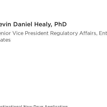
evin Daniel Healy, PhD
nior Vice President Regulatory Affairs, En
tates
vestigational New Drug Application