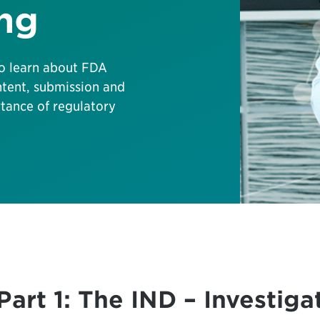
ng
 to learn about FDA
ntent, submission and
tance of regulatory
 Part 1: The IND – Investig