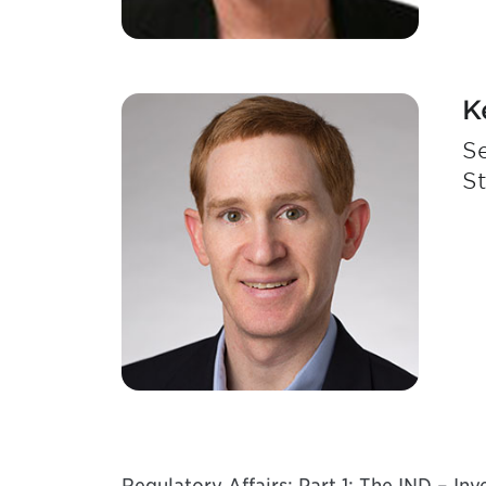
K
Se
S
Regulatory Affairs: Part 1: The IND – In