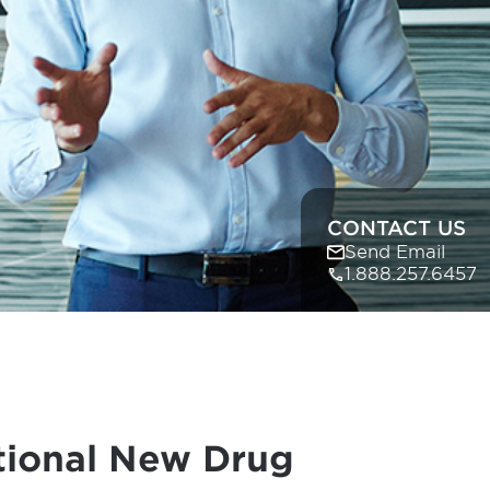
CONTACT US
Send Email
1.888.257.6457
ational New Drug