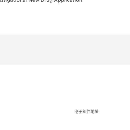
参与
不要错失任何机会——
点和事件。