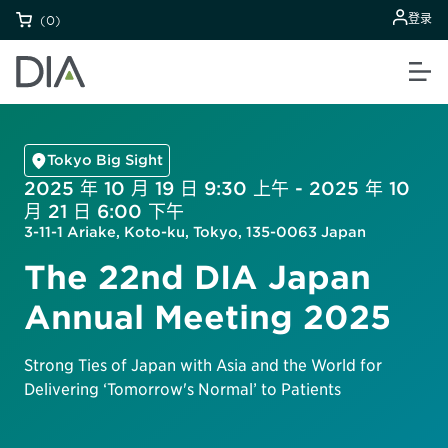
登录
(0)
Tokyo Big Sight
2025 年 10 月 19 日 9:30 上午 - 2025 年 10
月 21 日 6:00 下午
3-11-1 Ariake, Koto-ku, Tokyo, 135-0063 Japan
The 22nd DIA Japan
Annual Meeting 2025
Strong Ties of Japan with Asia and the World for
Delivering ‘Tomorrow's Normal’ to Patients