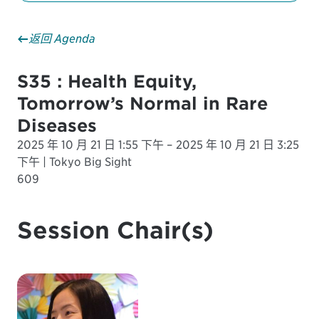
返回 Agenda
S35 : Health Equity,
Tomorrow’s Normal in Rare
Diseases
2025 年 10 月 21 日 1:55 下午 – 2025 年 10 月 21 日 3:25
下午 | Tokyo Big Sight
609
Session Chair(s)