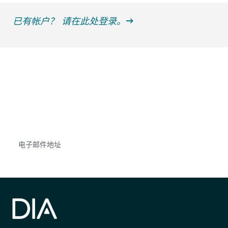
已有帐户？ 请在此处登录。
获得信息并保持参与
不要错失任何机会——请加入我们的邮件列表，了
解DIA的观点和事件。
Subscribe