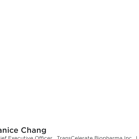
anice Chang
ief Executive Officer , TransCelerate Biopharma Inc., 