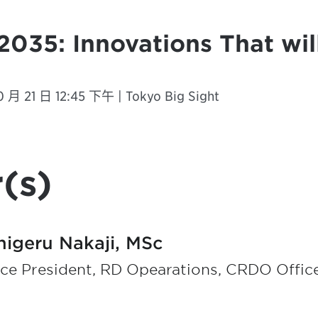
s 2035: Innovations That wi
0 月 21 日 12:45 下午 | Tokyo Big Sight
(s)
higeru Nakaji, MSc
ce President, RD Opearations, CRDO Office