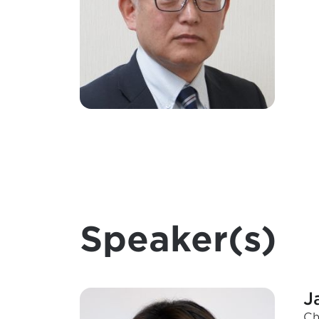
Speaker(s)
J
Ch