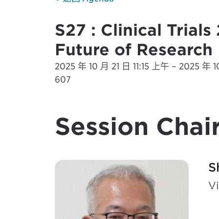
S27 : Clinical Trial
Future of Research
2025 年 10 月 21 日 11:15 上午 – 2025 年 1
607
Session Chair
S
Vi