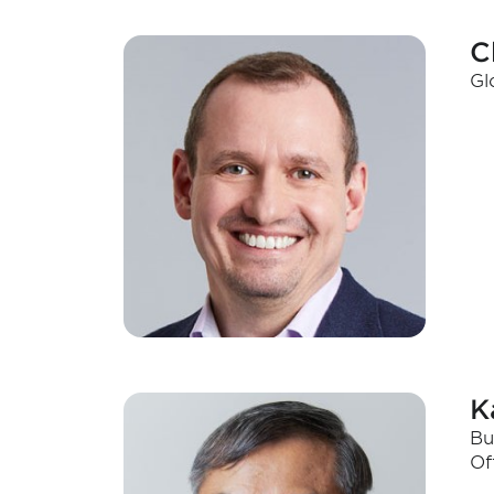
C
Gl
K
Bu
Of