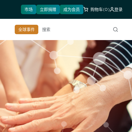
市场
立即捐赠
成为会员
购物车
(0)
登录
全球事件
搜索