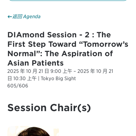
返回 Agenda
DIAmond Session - 2 : The
First Step Toward “Tomorrow’s
Normal”: The Aspiration of
Asian Patients
2025 年 10 月 21 日 9:00 上午 – 2025 年 10 月 21
日 10:30 上午 | Tokyo Big Sight
605/606
Session Chair(s)