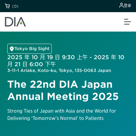
登录
(0)
Tokyo Big Sight
2025 年 10 月 19 日 9:30 上午 - 2025 年 10
月 21 日 6:00 下午
3-11-1 Ariake, Koto-ku, Tokyo, 135-0063 Japan
The 22nd DIA Japan
Annual Meeting 2025
Strong Ties of Japan with Asia and the World for
Delivering ‘Tomorrow's Normal’ to Patients