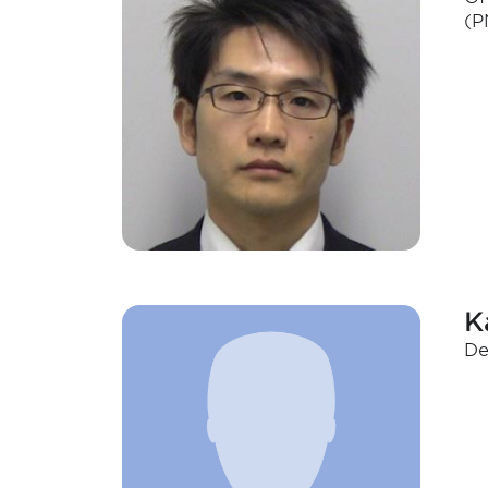
(P
K
De