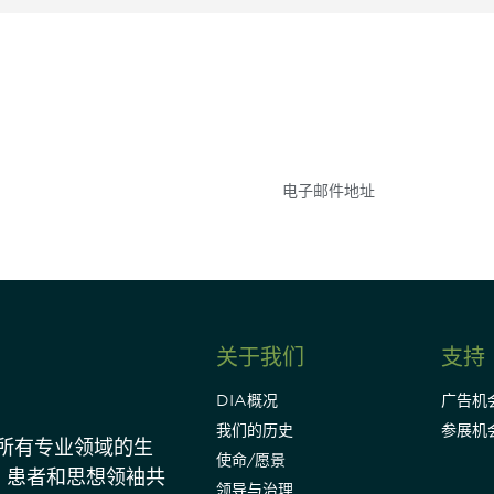
参与
不要错失任何机会——
点和事件。
关于我们
支持
DIA概况
广告机
我们的历史
参展机
动所有专业领域的生
使命/愿景
、患者和思想领袖共
领导与治理