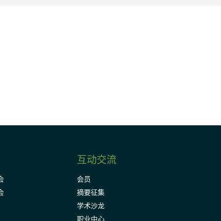
请加入我们的邮件列表，了解DIA的观
Subscribe
互动交流
会
会员
会
摘要征集
学术沙龙
职业中心