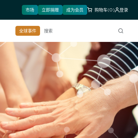
市场
立即捐赠
成为会员
购物车
(0)
登录
全球事件
搜索