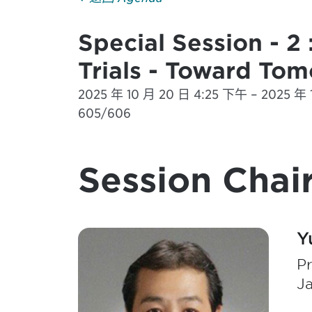
Special Session - 2 
Trials - Toward Tom
2025 年 10 月 20 日 4:25 下午 – 2025 年 1
605/606
Session Chair
Y
Pr
J