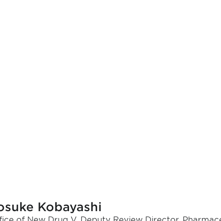
osuke Kobayashi
fice of New Drug V, Deputy Review Director, Pharmac