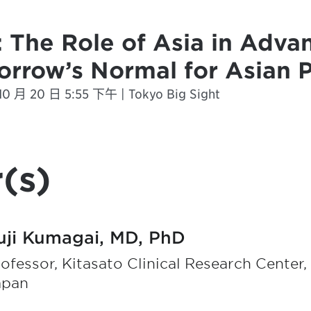
: The Role of Asia in Adva
orrow’s Normal for Asian P
0 月 20 日 5:55 下午 | Tokyo Big Sight
(s)
uji Kumagai, MD, PhD
ofessor, Kitasato Clinical Research Center,
apan