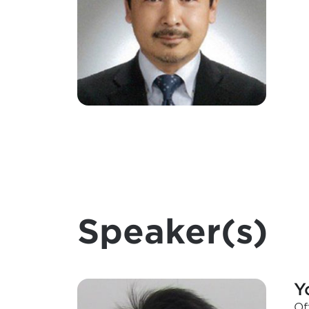
Speaker(s)
Y
Of