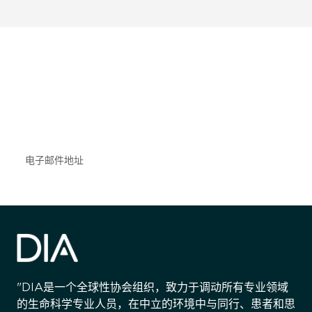
获得信息并保持参与
不要错失任何机会——请加入我们的邮件列表，了
解DIA的观点和事件。
Subscribe
"DIA是一个全球性协会组织，致力于调动所有专业领域
的生命科学专业人员，在中立的环境中与同行、患者和思