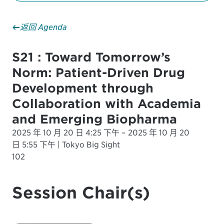
返回 Agenda
S21 : Toward Tomorrow’s
Norm: Patient-Driven Drug
Development through
Collaboration with Academia
and Emerging Biopharma
2025 年 10 月 20 日 4:25 下午 – 2025 年 10 月 20
日 5:55 下午 | Tokyo Big Sight
102
Session Chair(s)