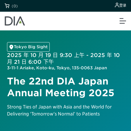
登录
(0)
Tokyo Big Sight
2025 年 10 月 19 日 9:30 上午 - 2025 年 10
月 21 日 6:00 下午
3-11-1 Ariake, Koto-ku, Tokyo, 135-0063 Japan
The 22nd DIA Japan
Annual Meeting 2025
Strong Ties of Japan with Asia and the World for
Delivering ‘Tomorrow's Normal’ to Patients