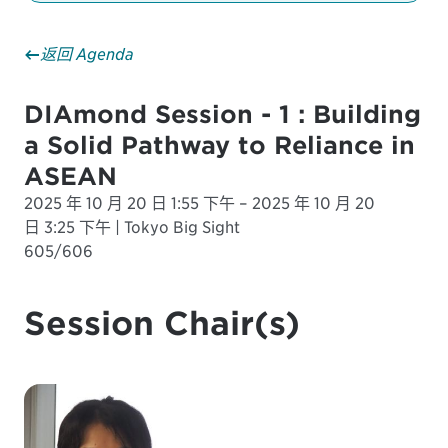
返回 Agenda
DIAmond Session - 1 : Building
a Solid Pathway to Reliance in
ASEAN
2025 年 10 月 20 日 1:55 下午 – 2025 年 10 月 20
日 3:25 下午 | Tokyo Big Sight
605/606
Session Chair(s)