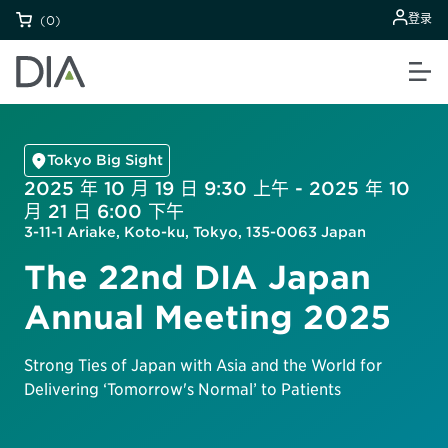
登录
(0)
Tokyo Big Sight
2025 年 10 月 19 日 9:30 上午 - 2025 年 10
月 21 日 6:00 下午
3-11-1 Ariake, Koto-ku, Tokyo, 135-0063 Japan
The 22nd DIA Japan
Annual Meeting 2025
Strong Ties of Japan with Asia and the World for
Delivering ‘Tomorrow's Normal’ to Patients