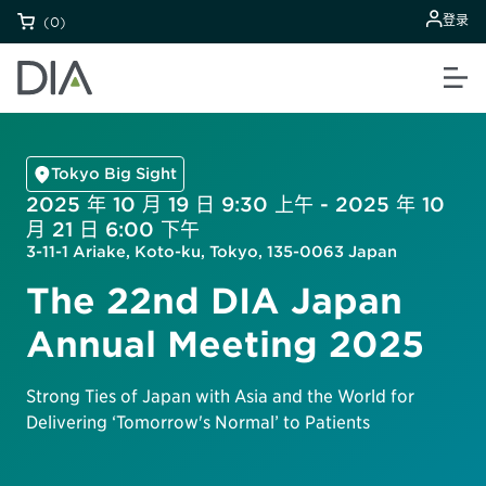
登录
(0)
Tokyo Big Sight
2025 年 10 月 19 日 9:30 上午 - 2025 年 10
月 21 日 6:00 下午
3-11-1 Ariake, Koto-ku, Tokyo, 135-0063 Japan
The 22nd DIA Japan
Annual Meeting 2025
Strong Ties of Japan with Asia and the World for
Delivering ‘Tomorrow's Normal’ to Patients