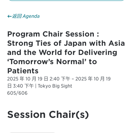
返回 Agenda
Program Chair Session :
Strong Ties of Japan with Asia
and the World for Delivering
‘Tomorrow’s Normal’ to
Patients
2025 年 10 月 19 日 2:40 下午 – 2025 年 10 月 19
日 3:40 下午 | Tokyo Big Sight
605/606
Session Chair(s)