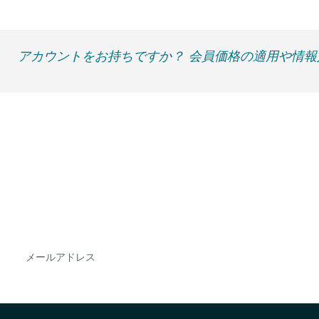
アカウントをお持ちですか？ 会員価格の適用や情
最新情報や機会を逃さない
で
DIAのメールを購読すれば、常に最新の業界情報
やイベント情報を得ることができます。
Subscribe